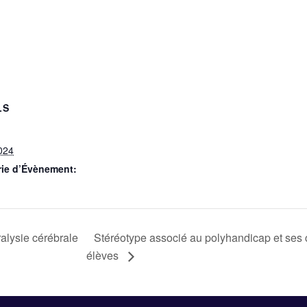
LS
024
rie d’Évènement:
Stéréotype associé au polyhandicap et ses 
alysie cérébrale
élèves