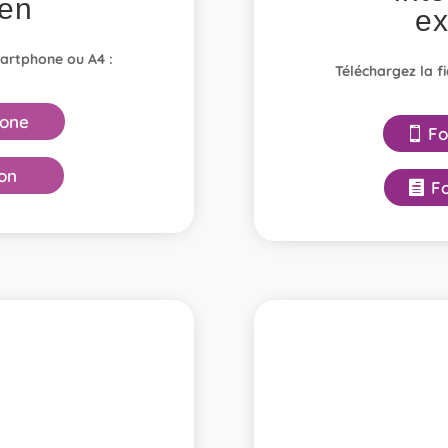
en
ex
martphone ou A4 :
Téléchargez la f
one
Fo
on
F