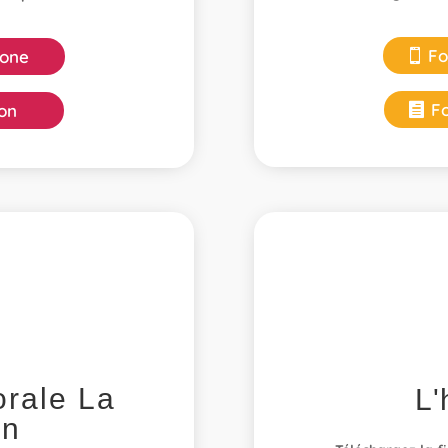
Fo
one
F
on
orale La
L'
on