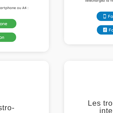
Téléchargez la f
martphone ou A4 :
Fo
one
F
on
Les tro
stro-
inte