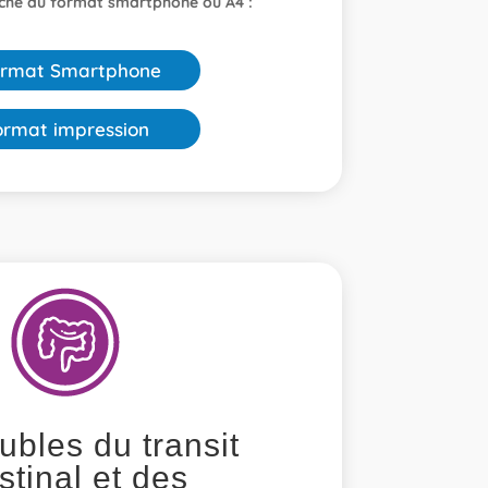
iche au format smartphone ou A4 :
rmat Smartphone
ormat impression
ubles du transit
stinal et des