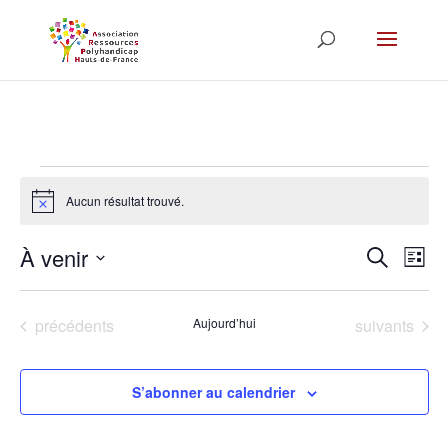
Skip to content
Évènements
Aucun résultat trouvé.
Notice
Recher
Nav
À venir
Recherche
Liste
de
et
Sélectionnez
vue
navigat
Évè
une
de
Évènements
Évènements
précédents
Aujourd’hui
suivants
date.
vues
Évènem
S’abonner au calendrier