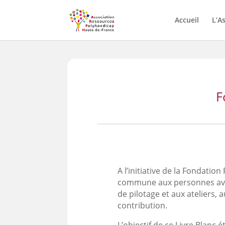
Skip
to
Accueil
L’A
content
F
A l’initiative de la Fondation
commune aux personnes avec 
de pilotage et aux ateliers,
contribution.
L’objectif de ce Livre Blanc 