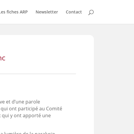
Les fiches ARP
Newsletter
Contact
nc
tive et d’une parole
qui ont participé au Comité
x qui y ont apporté une
la lumière de la paralysie