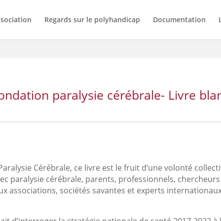
ssociation
Regards sur le polyhandicap
Documentation
ondation paralysie cérébrale- Livre bla
 Paralysie Cérébrale, ce livre est le fruit d’une volonté collec
paralysie cérébrale, parents, professionnels, chercheurs 
 aux associations, sociétés savantes et experts internationau
était d’interroger la stratégie nationale de santé 2017-2022 à 