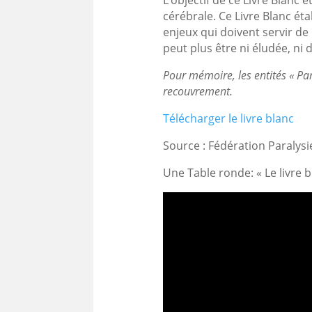
cérébrale. Ce Livre Blanc étab
enjeux qui doivent servir de 
peut plus être ni éludée, ni d
Pour mémoire, les entités « Pa
recouvrement.
Télécharger le livre blanc
Source : Fédération Paralysi
Une Table ronde: « Le livre 