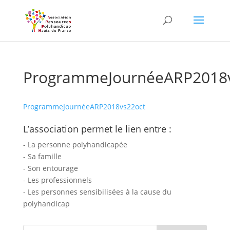
Skip
to
content
ProgrammeJournéeARP2018v
ProgrammeJournéeARP2018vs22oct
L’association permet le lien entre :
- La personne polyhandicapée
- Sa famille
- Son entourage
- Les professionnels
- Les personnes sensibilisées à la cause du
polyhandicap
Rechercher :