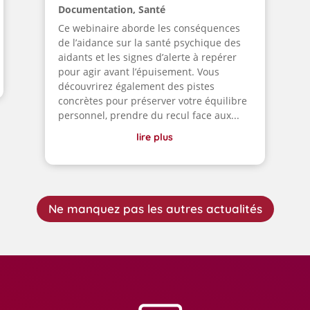
Documentation
,
Santé
Ce webinaire aborde les conséquences
de l’aidance sur la santé psychique des
aidants et les signes d’alerte à repérer
pour agir avant l’épuisement. Vous
découvrirez également des pistes
concrètes pour préserver votre équilibre
personnel, prendre du recul face aux...
lire plus
Ne manquez pas les autres actualités