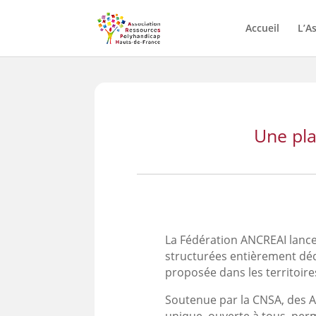
Skip
to
Accueil
L’A
content
Une pla
La Fédération ANCREAI lanc
structurées entièrement déd
proposée dans les territoire
Soutenue par la CNSA, des ARS
unique, ouverte à tous, perm