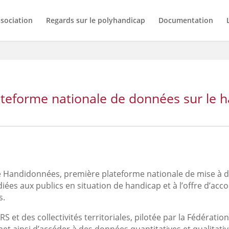
ssociation
Regards sur le polyhandicap
Documentation
teforme nationale de données sur le 
e Handidonnées, première plateforme nationale de mise à 
iées aux publics en situation de handicap et à l’offre d’ac
s.
 et des collectivités territoriales, pilotée par la Fédératio
et ainsi d’accéder à des données quantitatives et qualitati