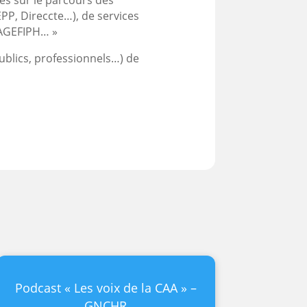
PP, Direccte…), de services
 AGEFIPH… »
blics, professionnels…) de
Podcast « Les voix de la CAA » –
GNCHR