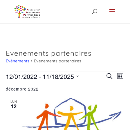
Skip to content
Evenements partenaires
Évènements
Evenements partenaires
Évènements
Recher
Nav
12/01/2022
 - 
11/18/2025
Recherche
Liste
de
et
Sélectionnez
vue
navigat
décembre 2022
Évè
une
de
date.
vues
LUN
Évènem
12