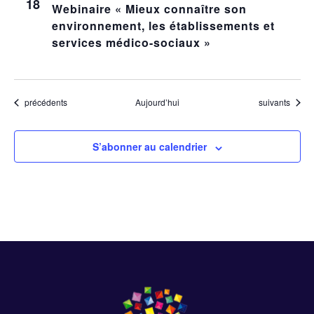
18
Webinaire « Mieux connaître son
environnement, les établissements et
services médico-sociaux »
Évènements
Évènements
précédents
Aujourd’hui
suivants
S’abonner au calendrier