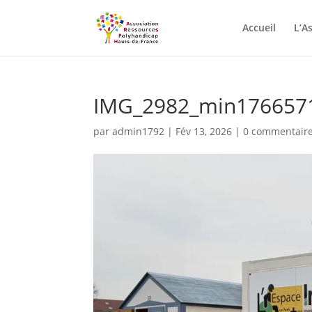
Skip
to
Accueil
L’A
content
IMG_2982_min176657
par
admin1792
|
Fév 13, 2026
|
0 commentair