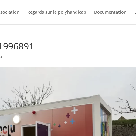
ssociation
Regards sur le polyhandicap
Documentation
1996891
es