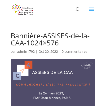
Skip
to
content
Bannière-ASSISES-de-la-
CAA-1024×576
par
admin1792
|
Oct 20, 2022
|
0 commentaires